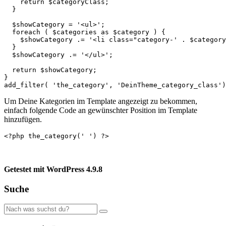
    return $categoryClass;

  }

  $showCategory = '<ul>';

  foreach ( $categories as $category ) {

    $showCategory .= '<li class="category-' . $category
  }

  $showCategory .= '</ul>';

  return $showCategory;

}

add_filter( 'the_category', 'DeinTheme_category_class')
Um Deine Kategorien im Template angezeigt zu bekommen,
einfach folgende Code an gewünschter Position im Template
hinzufügen.
<?php the_category(' ') ?>
Getestet mit WordPress 4.9.8
Suche