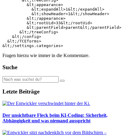
        &lt;treeConfig>

          &lt;appearance>

            &lt;expandAll>1&lt;/expandAll>

            &lt;showHeader>1&lt;/showHeader>

          &lt;/appearance>

          &lt;rootUid>33&lt;/rootUid>

          &lt;parentField>parent&lt;/parentField>

       &lt;/treeConfig>

    &lt;/config>

  &lt;/TCEforms>

Fragen hierzu wie immer in die Kommentare.
Suche
Letzte Beiträge
Der unsichtbare Fleck beim KI-Coding: Sicherheit,
Abhängigkeit und was niemand ausspricht