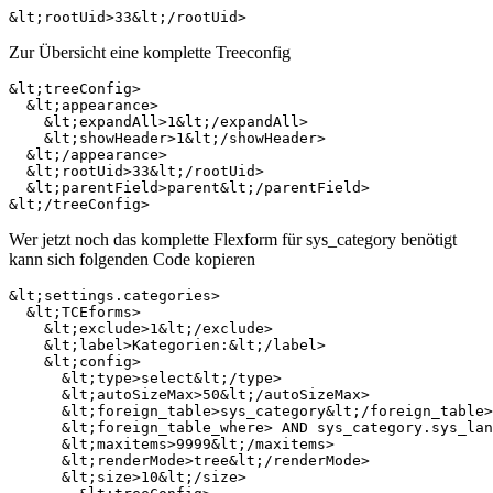
Zur Übersicht eine komplette Treeconfig
&lt;treeConfig>

  &lt;appearance>

    &lt;expandAll>1&lt;/expandAll>

    &lt;showHeader>1&lt;/showHeader>

  &lt;/appearance>

  &lt;rootUid>33&lt;/rootUid>

  &lt;parentField>parent&lt;/parentField>

Wer jetzt noch das komplette Flexform für sys_category benötigt
kann sich folgenden Code kopieren
&lt;settings.categories>

  &lt;TCEforms>

    &lt;exclude>1&lt;/exclude>

    &lt;label>Kategorien:&lt;/label>

    &lt;config>

      &lt;type>select&lt;/type>

      &lt;autoSizeMax>50&lt;/autoSizeMax>

      &lt;foreign_table>sys_category&lt;/foreign_table>

      &lt;foreign_table_where> AND sys_category.sys_lan
      &lt;maxitems>9999&lt;/maxitems>

      &lt;renderMode>tree&lt;/renderMode>

      &lt;size>10&lt;/size>
