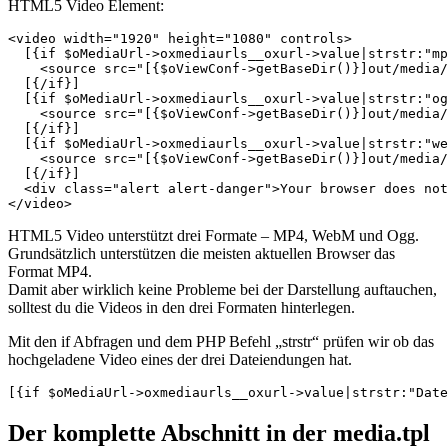
HTML5 Video Element:
<video width="1920" height="1080" controls>

  [{if $oMediaUrl->oxmediaurls__oxurl->value|strstr:"mp
    <source src="[{$oViewConf->getBaseDir()}]out/media/
  [{/if}]

  [{if $oMediaUrl->oxmediaurls__oxurl->value|strstr:"og
    <source src="[{$oViewConf->getBaseDir()}]out/media/
  [{/if}]

  [{if $oMediaUrl->oxmediaurls__oxurl->value|strstr:"we
    <source src="[{$oViewConf->getBaseDir()}]out/media/
  [{/if}]

  <div class="alert alert-danger">Your browser does not
HTML5 Video unterstützt drei Formate – MP4, WebM und Ogg.
Grundsätzlich unterstützen die meisten aktuellen Browser das
Format MP4.
Damit aber wirklich keine Probleme bei der Darstellung auftauchen,
solltest du die Videos in den drei Formaten hinterlegen.
Mit den if Abfragen und dem PHP Befehl „strstr“ prüfen wir ob das
hochgeladene Video eines der drei Dateiendungen hat.
Der komplette Abschnitt in der media.tpl