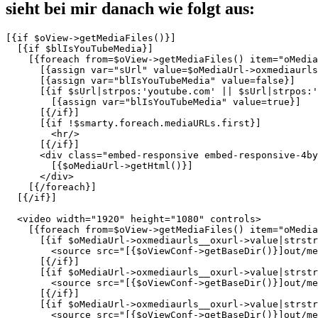
sieht bei mir danach wie folgt aus:
[{if $oView->getMediaFiles()}]

  [{if $blIsYouTubeMedia}]

    [{foreach from=$oView->getMediaFiles() item="oMedia
      [{assign var="sUrl" value=$oMediaUrl->oxmediaurls
      [{assign var="blIsYouTubeMedia" value=false}]

      [{if $sUrl|strpos:'youtube.com' || $sUrl|strpos:'
        [{assign var="blIsYouTubeMedia" value=true}]

      [{/if}]

      [{if !$smarty.foreach.mediaURLs.first}]

        <hr/>

      [{/if}]

      <div class="embed-responsive embed-responsive-4by
        [{$oMediaUrl->getHtml()}]

      </div>

    [{/foreach}]

  [{/if}]

  <video width="1920" height="1080" controls>

    [{foreach from=$oView->getMediaFiles() item="oMedia
      [{if $oMediaUrl->oxmediaurls__oxurl->value|strstr
        <source src="[{$oViewConf->getBaseDir()}]out/me
      [{/if}]

      [{if $oMediaUrl->oxmediaurls__oxurl->value|strstr
        <source src="[{$oViewConf->getBaseDir()}]out/me
      [{/if}]

      [{if $oMediaUrl->oxmediaurls__oxurl->value|strstr
        <source src="[{$oViewConf->getBaseDir()}]out/me