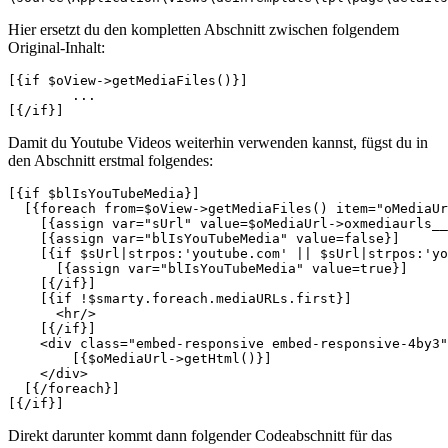
Hier ersetzt du den kompletten Abschnitt zwischen folgendem
Original-Inhalt:
[{if $oView->getMediaFiles()}]

	...

Damit du Youtube Videos weiterhin verwenden kannst, fügst du in
den Abschnitt erstmal folgendes:
[{if $blIsYouTubeMedia}]

  [{foreach from=$oView->getMediaFiles() item="oMediaUr
    [{assign var="sUrl" value=$oMediaUrl->oxmediaurls__
    [{assign var="blIsYouTubeMedia" value=false}]

    [{if $sUrl|strpos:'youtube.com' || $sUrl|strpos:'yo
      [{assign var="blIsYouTubeMedia" value=true}]

    [{/if}]

    [{if !$smarty.foreach.mediaURLs.first}]

      <hr/>

    [{/if}]

    <div class="embed-responsive embed-responsive-4by3"
	[{$oMediaUrl->getHtml()}]

    </div>

  [{/foreach}]

Direkt darunter kommt dann folgender Codeabschnitt für das