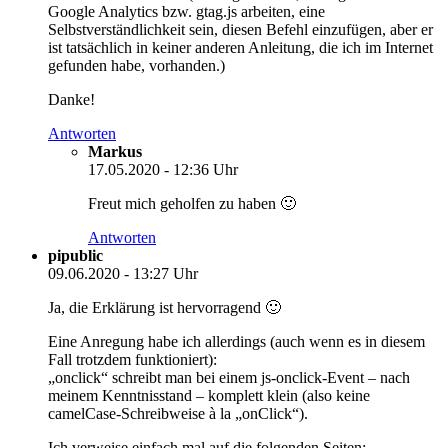
Google Analytics bzw. gtag.js arbeiten, eine
Selbstverständlichkeit sein, diesen Befehl einzufügen, aber er
ist tatsächlich in keiner anderen Anleitung, die ich im Internet
gefunden habe, vorhanden.)
Danke!
Antworten
Markus
17.05.2020 - 12:36 Uhr
Freut mich geholfen zu haben 🙂
Antworten
pipublic
09.06.2020 - 13:27 Uhr
Ja, die Erklärung ist hervorragend 🙂
Eine Anregung habe ich allerdings (auch wenn es in diesem
Fall trotzdem funktioniert):
„onclick“ schreibt man bei einem js-onclick-Event – nach
meinem Kenntnisstand – komplett klein (also keine
camelCase-Schreibweise à la „onClick“).
Ich verweise einfach mal auf die folgenden Seiten: